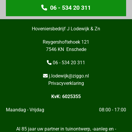
06 - 534 20 311
Hoveniersbedrijf J Lodewijk & Zn
Reygershoftehoek 121
7546 KN Enschede
06 - 534 20 311

j.lodewijk@ziggo.nl

Privacyverklaring
KvK: 6025355
Maandag - Vrijdag
08:00 - 17:00
Al 85 jaar uw partner in tuinontwerp, -aanleg en -