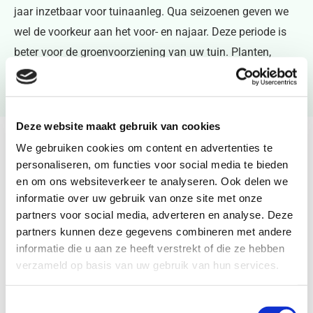
jaar inzetbaar voor tuinaanleg. Qua seizoenen geven we
wel de voorkeur aan het voor- en najaar. Deze periode is
beter voor de groenvoorziening van uw tuin. Planten,
bloemen, bomen en hagen ontwikkelen zich beter als ze in
een van deze twee seizoenen worden geplant.
Deze website maakt gebruik van cookies
Tuin bestraten
We gebruiken cookies om content en advertenties te
personaliseren, om functies voor social media te bieden
Hoveniersbedrijf J. Lodewijk & Zoon is gespecialiseerd in
en om ons websiteverkeer te analyseren. Ook delen we
onder andere het aanleggen van bestrating. Wilt u een
informatie over uw gebruik van onze site met onze
partners voor social media, adverteren en analyse. Deze
deel van de tuin bestraten? In overleg met u kiezen we de
partners kunnen deze gegevens combineren met andere
bestrating die past bij de inrichting van de tuin en bij uw
informatie die u aan ze heeft verstrekt of die ze hebben
wensen. Er zijn tegenwoordig zoveel mogelijkheden, niet
verzameld op basis van uw gebruik van hun services.
alleen qua legpatroon maar ook qua soorten en kleuren
stenen. We adviseren u hier graag over.
Toestemmingsselectie